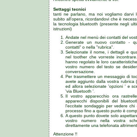
Settaggi tecnici
tanti ne parlano, ma noi vogliamo darvi l
subito all'opera, ricordandovi che è neces
la tecnologia bluetooth (presente negli ultim
istruzioni)
Andate nel menù dei contatti del vost
Generate un nuovo contatto - qu
contatti" o nella "rubrica".
Selezionate il nome, i dettagli e qu
nel toother che vorreste incontrar
hanno regolato le loro caratteristiche
vostro numero del testo se desider
conversazione.
Per trasmettere un messaggio di toot
avete aggiunto dalla vostra rubrica 
ed allora selezionate 'opzioni ' e sce
'via Bluetooth '.
Il vostro apparecchio ora rastrell
apparecchi disponibili del bluetoo
l'eccitate sondaggio per vedere chi 
processo fino a questo punto è com
A questo punto dovete solo aspettare
vostro numero nella vostra sch
direttamente una telefonata altrimen
Attenzione !!