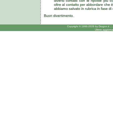
diversi contatti con le riposte più co
oltre al contatto per abbordare che è 
abbiamo salvato in rubrica in fase di
Buon divertimento.
Copyright © 1996-2026 by Dragon.it .:.
Ultimo aggiorn