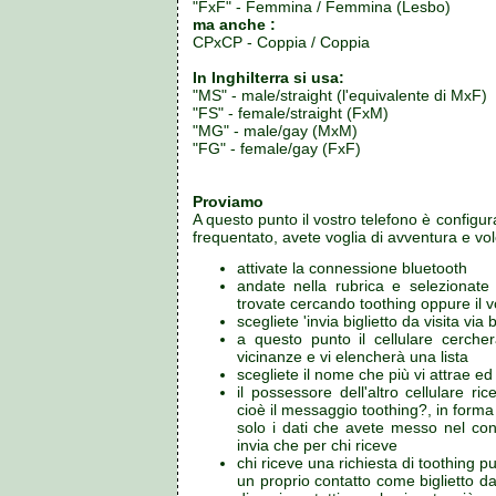
"FxF" - Femmina / Femmina (Lesbo)
ma anche :
CPxCP - Coppia / Coppia
In Inghilterra si usa:
"MS" - male/straight (l'equivalente di MxF)
"FS" - female/straight (FxM)
"MG" - male/gay (MxM)
"FG" - female/gay (FxF)
Proviamo
A questo punto il vostro telefono è configur
frequentato, avete voglia di avventura e vole
attivate la connessione bluetooth
andate nella rubrica e selezionate 
trovate cercando toothing oppure il v
scegliete 'invia biglietto da visita via 
a questo punto il cellulare cercherà
vicinanze e vi elencherà una lista
scegliete il nome che più vi attrae ed 
il possessore dell'altro cellulare rice
cioè il messaggio toothing?, in form
solo i dati che avete messo nel con
invia che per chi riceve
chi riceve una richiesta di toothing p
un proprio contatto come biglietto da 