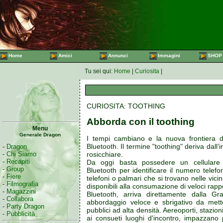
Home
Amici
Annunci
Immagini
SHOP
Tu sei qui:
Home
|
Curiosita
|
CURIOSITA: TOOTHING
Abborda con il toothing
Menu
Generale Dragon
I tempi cambiano e la nuova frontiera d
Bluetooth. Il termine "toothing" deriva dall
-
Dragon
rosicchiare.
-
Chi Siamo
-
Recapiti
Da oggi basta possedere un cellulare
-
Group
Bluetooth per identificare il numero telefo
-
Fiere
telefoni o palmari che si trovano nelle vic
-
Filmografia
disponibili alla consumazione di veloci rappo
-
Magazzini
Bluetooth, arriva direttamente dalla G
-
Collabora
abbordaggio veloce e sbrigativo da mette
-
Party Dragon
pubblici ad alta densità. Aereoporti, stazion
-
Pubblicità
ai consueti luoghi d'incontro, impazzano 