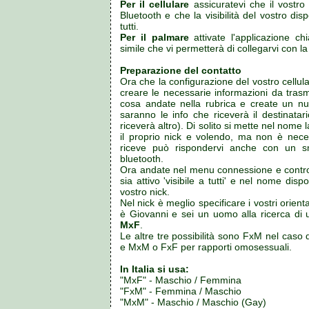
Per il cellulare
assicuratevi che il vostro 
Bluetooth e che la visibilità del vostro disp
tutti.
Per il palmare
attivate l'applicazione c
simile che vi permetterà di collegarvi con la
Preparazione del contatto
Ora che la configurazione del vostro cellul
creare le necessarie informazioni da trasm
cosa andate nella rubrica e create un nu
saranno le info che riceverà il destinata
riceverà altro). Di solito si mette nel nome
il proprio nick e volendo, ma non è neces
riceve può rispondervi anche con un 
bluetooth.
Ora andate nel menu connessione e control
sia attivo 'visibile a tutti' e nel nome disp
vostro nick.
Nel nick è meglio specificare i vostri orien
è Giovanni e sei un uomo alla ricerca di 
MxF
.
Le altre tre possibilità sono FxM nel cas
e MxM o FxF per rapporti omosessuali.
In Italia si usa:
"MxF" - Maschio / Femmina
"FxM" - Femmina / Maschio
"MxM" - Maschio / Maschio (Gay)