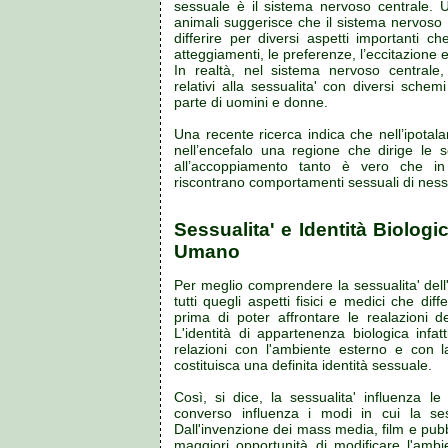
sessuale è il sistema nervoso centrale. 
animali suggerisce che il sistema nervoso
differire per diversi aspetti importanti c
atteggiamenti, le preferenze, l’eccitazione
In realtà, nel sistema nervoso centrale, 
relativi alla sessualita' con diversi sche
parte di uomini e donne.
Una recente ricerca indica che nell’ipotal
nell’encefalo una regione che dirige le s
all’accoppiamento tanto è vero che 
riscontrano comportamenti sessuali di ness
Sessualita' e Identità Biolog
Umano
Per meglio comprendere la sessualita' dell
tutti quegli aspetti fisici e medici che di
prima di poter affrontare le realazioni d
L'identità di appartenenza biologica infatt
relazioni con l'ambiente esterno e con 
costituisca una definita identità sessuale.
Così, si dice, la sessualita' influenza l
converso influenza i modi in cui la se
Dall'invenzione dei mass media, film e pubb
maggiori opportunità di modificare l'ambi