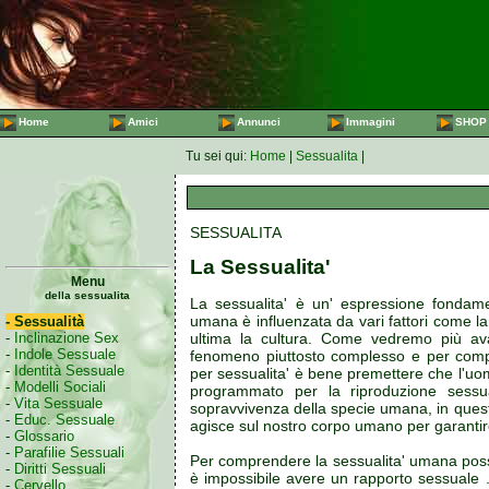
Home
Amici
Annunci
Immagini
SHOP
Tu sei qui:
Home
|
Sessualita
|
SESSUALITA
La Sessualita'
Menu
della sessualita
La sessualita' è un' espressione fondame
umana è influenzata da vari fattori come la
- Sessualità
ultima la cultura. Come vedremo più av
-
Inclinazione Sex
-
Indole Sessuale
fenomeno piuttosto complesso e per comp
-
Identità Sessuale
per sessualita' è bene premettere che l'uom
-
Modelli Sociali
programmato per la riproduzione sessua
-
Vita Sessuale
sopravvivenza della specie umana, in ques
-
Educ. Sessuale
agisce sul nostro corpo umano per garantir
-
Glossario
-
Parafilie Sessuali
Per comprendere la sessualita' umana poss
-
Diritti Sessuali
è impossibile avere un rapporto sessuale .
-
Cervello