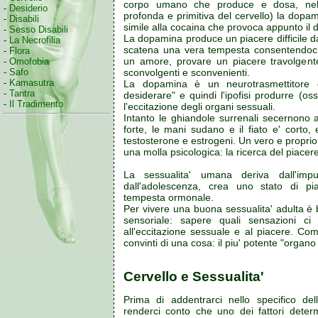
corpo umano che produce e dosa, nel 
-
Desiderio
profonda e primitiva del cervello) la dopa
-
Disabili
simile alla cocaina che provoca appunto il 
-
Sesso Disabili
La dopamina produce un piacere difficile da
-
La Necrofilia
scatena una vera tempesta consentendoci
-
Flora
un amore, provare un piacere travolgen
-
Omofobia
sconvolgenti e sconvenienti.
-
Safo
-
Kamasutra
La dopamina è un neurotrasmettitore
-
Tantra
desiderare" e quindi l'ipofisi produrre (os
-
Il Tradimento
l'eccitazione degli organi sessuali.
Intanto le ghiandole surrenali secernono a
forte, le mani sudano e il fiato e' corto,
testosterone e estrogeni. Un vero e propri
una molla psicologica: la ricerca del piacere
La sessualita' umana deriva dall'imp
dall'adolescenza, crea uno stato di pi
tempesta ormonale.
Per vivere una buona sessualita' adulta è 
sensoriale: sapere quali sensazioni c
all'eccitazione sessuale e al piacere. Co
convinti di una cosa: il piu' potente "organo
Cervello e Sessualita'
Prima di addentrarci nello specifico d
renderci conto che uno dei fattori determi