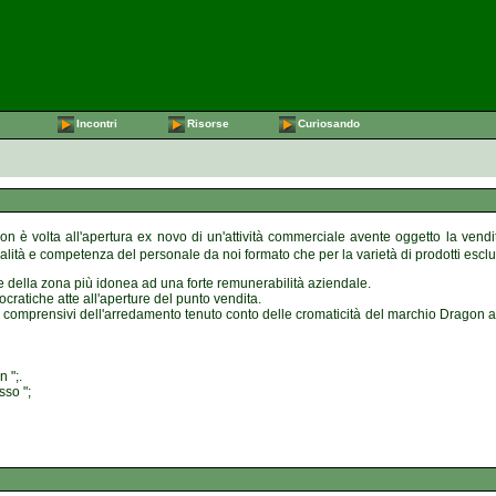
Incontri
Risorse
Curiosando
n è volta all'apertura ex novo di un'attività commerciale avente oggetto la vendit
alità e competenza del personale da noi formato che per la varietà di prodotti esclu
ne della zona più idonea ad una forte remunerabilità aziendale.
ratiche atte all'aperture del punto vendita.
tà comprensivi dell'arredamento tenuto conto delle cromaticità del marchio Dragon adot
 ";.
sso ";