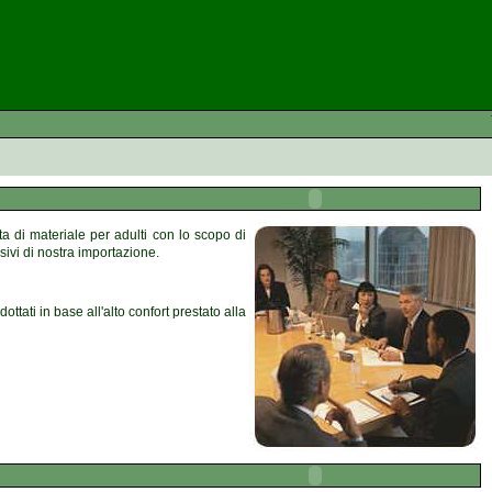
a di materiale per adulti con lo scopo di
sivi di nostra importazione.
tati in base all'alto confort prestato alla