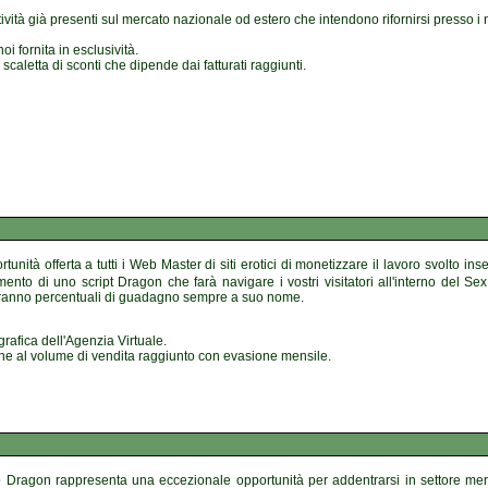
ività già presenti sul mercato nazionale od estero che intendono rifornirsi presso i
 fornita in esclusività.
caletta di sconti che dipende dai fatturati raggiunti.
rtunità offerta a tutti i Web Master di siti erotici di monetizzare il lavoro svolto i
nto di uno script Dragon che farà navigare i vostri visitatori all'interno del Sex 
urranno percentuali di guadagno sempre a suo nome.
rafica dell'Agenzia Virtuale.
one al volume di vendita raggiunto con evasione mensile.
 Dragon rappresenta una eccezionale opportunità per addentrarsi in settore merc