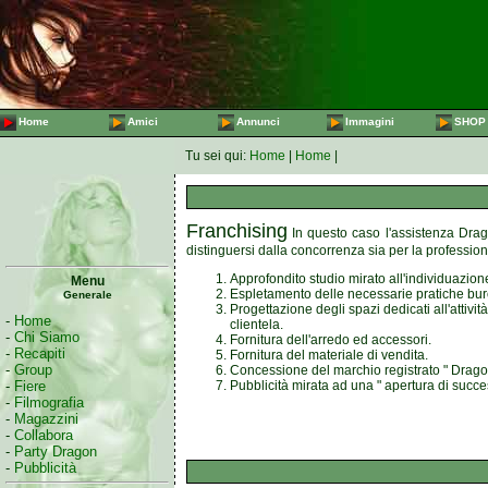
Home
Amici
Annunci
Immagini
SHOP
Tu sei qui:
Home
|
Home
|
Franchising
In questo caso l'assistenza Drago
distinguersi dalla concorrenza sia per la profession
Approfondito studio mirato all'individuazio
Menu
Espletamento delle necessarie pratiche buroc
Generale
Progettazione degli spazi dedicati all'attivi
-
Home
clientela.
-
Chi Siamo
Fornitura dell'arredo ed accessori.
-
Recapiti
Fornitura del materiale di vendita.
-
Group
Concessione del marchio registrato " Dragon
-
Fiere
Pubblicità mirata ad una " apertura di succe
-
Filmografia
-
Magazzini
-
Collabora
-
Party Dragon
-
Pubblicità