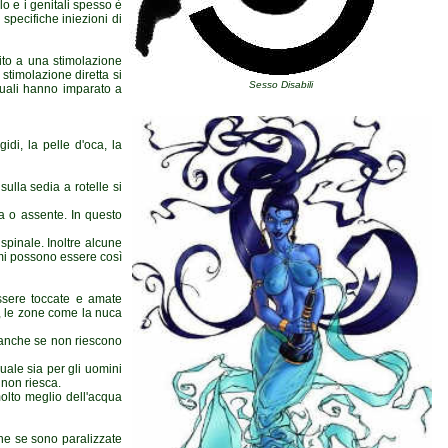
lo e i genitali spesso è
specifiche iniezioni di
uito a una stimolazione
timolazione diretta si
Sesso Disabili
suali hanno imparato a
idi, la pelle d'oca, la
ulla sedia a rotelle si
a o assente. In questo
pinale. Inoltre alcune
smi possono essere così
essere toccate e amate
, le zone come la nuca
, anche se non riescono
ale sia per gli uomini
 non riesca.
 molto meglio dell'acqua
he se sono paralizzate