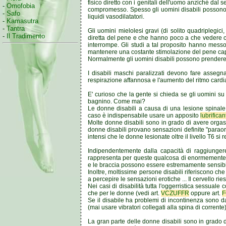
fisico diretto con i genitali dell'uomo anziché dal s
-
Omofobia
compromesso. Spesso gli uomini disabili possono
-
Safo
liquidi vasodilatatori.
-
Kamasutra
-
Tantra
Gli uomini mielolesi gravi (di solito quadriplegic
-
Il Tradimento
diretta del pene e che hanno poco a che vedere co
interrompe. Gli studi a tal proposito hanno mess
mantenere una costante stimolazione del pene cap
Normalmente gli uomini disabili possono prendere 
I disabili maschi paralizzati devono fare assegna
respirazione affannosa e l'aumento del ritmo cardi
E' curioso che la gente si chieda se gli uomini s
bagnino. Come mai?
Le donne disabili a causa di una lesione spinale 
caso è indispensabile usare un apposito
lubrifican
Molte donne disabili sono in grado di avere orgas
donne disabili provano sensazioni definite "parao
intensi che le donne lesionate oltre il livello T6 s
Indipendentemente dalla capacità di raggiungere
rappresenta per queste qualcosa di enormemente s
e le braccia possono essere estremamente sensibili
Inoltre, moltissime persone disabili riferiscono c
a percepire le sensazioni erotiche ... Il cervello 
Nei casi di disabilità tutta l'oggerristica sessuale
che per le donne (vedi art.
VCZUFFR
oppure art.
F
Se il disabile ha problemi di incontinenza sono da p
(mai usare vibratori collegati alla spina di corren
La gran parte delle donne disabili sono in grado 