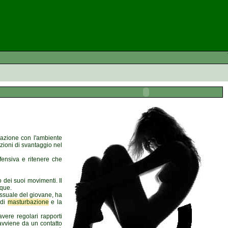
razione con l'ambiente
zioni di svantaggio nel
fensiva e ritenere che
 dei suoi movimenti. Il
nque.
essuale del giovane, ha
di
masturbazione
e la
vere regolari rapporti
 avviene da un contatto