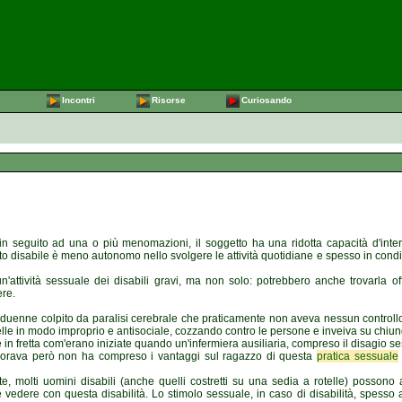
Incontri
Risorse
Curiosando
 in seguito ad una o più menomazioni, il soggetto ha una ridotta capacità d'inte
tto disabile è meno autonomo nello svolgere le attività quotidiane e spesso in condi
n'attività sessuale dei disabili gravi, ma non solo: potrebbero anche trovarla of
ere.
entiduenne colpito da paralisi cerebrale che praticamente non aveva nessun controllo
elle in modo improprio e antisociale, cozzando contro le persone e inveiva su chiu
n fretta com'erano iniziate quando un'infermiera ausiliaria, compreso il disagio s
lavorava però non ha compreso i vantaggi sul ragazzo di questa
pratica sessuale
 molti uomini disabili (anche quelli costretti su una sedia a rotelle) possono a
 vedere con questa disabilità. Lo stimolo sessuale, in caso di disabilità, spesso