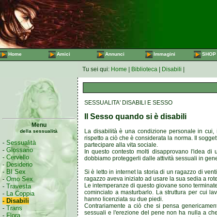
Home
Amici
Annunci
Immagini
SHOP
Tu sei qui:
Home
|
Biblioteca
|
Disabili
|
SESSUALITA' DISABILI E SESSO
Il Sesso quando si è disabili
Menu
La disabilità è una condizione personale in cui,
della sessualità
rispetto a ciò che è considerata la norma. Il sogge
-
Sessualità
partecipare alla vita sociale.
-
Glossario
In questo contesto molti disapprovano l'idea di u
-
Cervello
dobbiamo proteggerli dalle attività sessuali in gen
-
Desiderio
-
BI Sex
Si è letto in internet la storia di un ragazzo di v
ragazzo aveva iniziato ad usare la sua sedia a rot
-
Omo Sex
Le intemperanze di questo giovane sono terminate i
-
Travesta
cominciato a masturbarlo. La struttura per cui 
-
La Coppia
hanno licenziata su due piedi.
- Disabili
Contrariamente a ciò che si pensa genericamente,
-
Trans
sessuali e l'erezione del pene non ha nulla a che
-
Flora