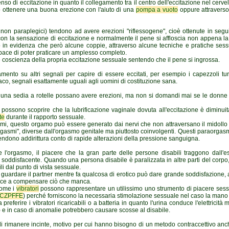
enso di eccitazione in quanto il collegamento tra il centro dell'eccitazione nel cervel
 ottenere una buona erezione con l'aiuto di una
pompa a vuoto
oppure attraverso 
i, non paraplegici) tendono ad avere erezioni "riflessogene", cioè ottenute in seg
n la sensazione di eccitazione e normalmente il pene si affloscia non appena la s
o in evidenza che però alcune coppie, attraverso alcune tecniche e pratiche ses
ace di poter praticare un amplesso completo.
coscienza della propria eccitazione sessuale sentendo che il pene si ingrossa.
mento su altri segnali per capire di essere eccitati, per esempio i capezzoli turg
aco, segnali esattamente uguali agli uomini di costituzione sana.
u una sedia a rotelle possano avere erezioni, ma non si domandi mai se le donne s
possono scoprire che la lubrificazione vaginale dovuta all'eccitazione è diminuit
te
durante il rapporto sessuale.
mi, questo orgamo può essere generato dai nervi che non attraversano il midollo s
rgasmi", diverse dall'orgasmo genitale ma piuttosto coinvolgenti. Questi paraorga
i rendono addirittura conto di rapide alterazioni della pressione sanguigna.
 l'orgasmo, il piacere che la gran parte delle persone disabili traggono dall'
oddisfacente. Quando una persona disabile è paralizzata in altre parti del corpo
 dal punto di vista sessuale.
he guardare il partner mentre fa qualcosa di erotico può dare grande soddisfazione
riesce a compensare ciò che manca.
 come i
vibratori
possono rappresentare un utilissimo uno strumento di piacere sessu
CZPFFE
) perché forniscono la necessaria stimolazione sessuale nel caso la mano
referire i vibratori ricaricabili o a batteria in quanto l'urina conduce l'elettricità
te) e in caso di anomalie potrebbero causare scosse al disabile.
di rimanere incinte, motivo per cui hanno bisogno di un metodo contraccettivo anc