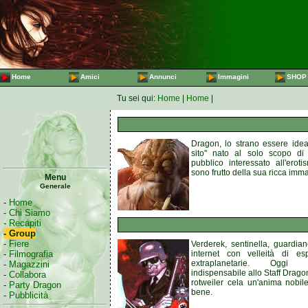
Home
Amici
Annunci
Immagini
SHOP
Tu sei qui:
Home
|
Home
|
Dragon, lo strano essere ideat
sito" nato al solo scopo di i
pubblico interessato all'erot
sono frutto della sua ricca imm
Menu
Generale
-
Home
-
Chi Siamo
-
Recapiti
- Group
-
Fiere
Verderek, sentinella, guardia
-
Filmografia
internet con velleità di e
extraplanetarie. Oggi
-
Magazzini
indispensabile allo Staff Drago
-
Collabora
rotweiler cela un'anima nobile
-
Party Dragon
bene.
-
Pubblicità