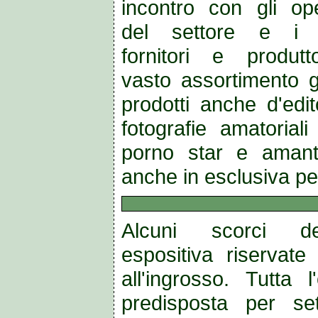
incontro con gli ope
del settore e i n
fornitori e produtto
vasto assortimento ga
prodotti anche d'edit
fotografie amatoria
porno star e amanti
anche in esclusiva per
Alcuni scorci de
espositiva riservat
all'ingrosso. Tutta l
predisposta per se