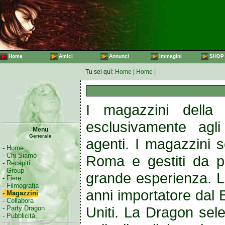
Home
Amici
Annunci
Immagini
SHOP
Tu sei qui:
Home
|
Home
|
I magazzini della 
esclusivamente agli
Menu
Generale
agenti. I magazzini 
-
Home
-
Chi Siamo
Roma e gestiti da p
-
Recapiti
-
Group
grande esperienza. L
-
Fiere
-
Filmografia
anni importatore dal 
- Magazzini
-
Collabora
Uniti. La Dragon sele
-
Party Dragon
-
Pubblicità