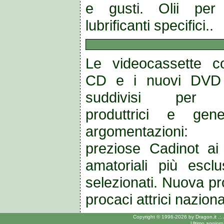
e gusti. Olii pe
lubrificanti specifici..
Le videocassette c
CD e i nuovi DVD
suddivisi per 
produttrici e gene
argomentazioni: 
preziose Cadinot ai
amatoriali più esclu
selezionati. Nuova pr
procaci attrici nazional
Copyright © 1996-2026 by Dragon.it .:.
Ultimo aggior