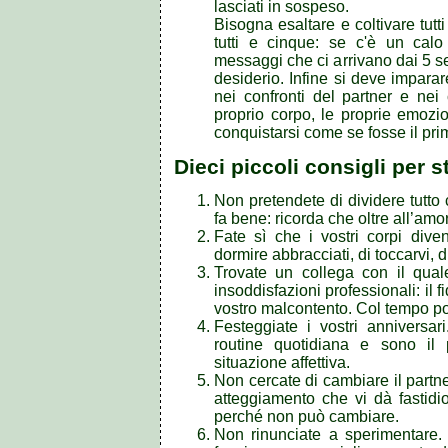
lasciati in sospeso.
Bisogna esaltare e coltivare tutti
tutti e cinque: se c'è un calo 
messaggi che ci arrivano dai 5 
desiderio. Infine si deve impara
nei confronti del partner e nei 
proprio corpo, le proprie emozio
conquistarsi come se fosse il pri
Dieci piccoli consigli per 
Non pretendete di dividere tutto 
fa bene: ricorda che oltre all’amo
Fate sì che i vostri corpi diven
dormire abbracciati, di toccarvi, d
Trovate un collega con il quale
insoddisfazioni professionali: il
vostro malcontento. Col tempo po
Festeggiate i vostri anniversar
routine quotidiana e sono il p
situazione affettiva.
Non cercate di cambiare il partne
atteggiamento che vi dà fastidi
perché non può cambiare.
Non rinunciate a sperimentare.