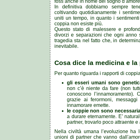
foss’anche in nome del sogno d’amore
In definitiva dobbiamo sempre tene
coltivando quotidianamente i sentime
uniti un tempo, in quanto i sentimen
coppia non esiste più.
Questo stato di malessere e profond
divorzi e separazioni che ogni anno s
tragedia sta nel fatto che, in determin
inevitabile.
Cosa dice la medicina e la
Per quanto riguarda i rapporti di coppia
gli esseri umani sono genetic
non c’è niente da fare (non tut
conoscono l’innamoramento). C
grazie ai ferormoni, messaggi
innamorare emette.
le coppie non sono necessaria
a durare eternamente. E’ natural
partner, trovarlo poco attraente 
Nella civiltà umana l’evoluzione ha l
unioni di partner che vanno dall'amo