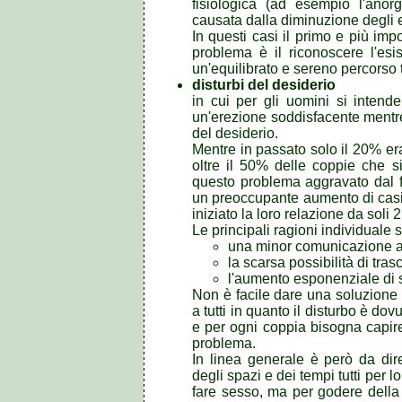
fisiologica (ad esempio l'an
causata dalla diminuzione degli 
In questi casi il primo e più im
problema è il riconoscere l'esi
un'equilibrato e sereno percorso 
disturbi del desiderio
in cui per gli uomini si intende
un'erezione soddisfacente mentre
del desiderio.
Mentre in passato solo il 20% era
oltre il 50% delle coppie che s
questo problema aggravato dal fa
un preoccupante aumento di cas
iniziato la loro relazione da soli 
Le principali ragioni individuale 
una minor comunicazione all
la scarsa possibilità di tras
l'aumento esponenziale di s
Non è facile dare una soluzione
a tutti in quanto il disturbo è dov
e per ogni coppia bisogna capir
problema.
In linea generale è però da dir
degli spazi e dei tempi tutti per 
fare sesso, ma per godere della