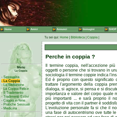
Home
Amici
Annunci
Immagini
SHOP
Tu sei qui:
Home
|
Biblioteca
|
Coppia
|
Perche in coppia ?
Il termine coppia, nell'accezione pi
Menu
oggetti o persone che si trovano in un
La Coppia
sociologia il termine coppie indica l'in
-
Sessualita
Ed è proprio con questo significato 
- La Coppia
trattare l'argomento della coppia pr
-
La Seduzione
-
La Coppia Felice
dialoga, si agisce, si pensa e si discu
-
Il Tradimento
importanza e valore del corpo quale me
-
Tradimenti Estivi
più importanti ... e sarà proprio il n
-
Coppia in ferie
progetto di vita con il partner è soddisf
-
Pratiche Sessuali
L'evoluzione personale fa si che il no
-
Medicina
una fase di autocentrismo ove tutte le