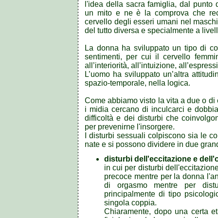
l'idea della sacra famiglia, dal punto d
un mito e ne è la comprova che rece
cervello degli esseri umani nel masch
del tutto diversa e specialmente a livello
La donna ha sviluppato un tipo di co
sentimenti, per cui il cervello femmin
all’interiorità, all’intuizione, all’espres
L’uomo ha sviluppato un’altra attitudi
spazio-temporale, nella logica.
Come abbiamo visto la vita a due o di 
i midia cercano di inculcarci e dobb
difficoltà e dei disturbi che coinvolgo
per prevenirne l'insorgere.
I disturbi sessuali colpiscono sia le 
nate e si possono dividere in due grand
disturbi dell'eccitazione e del
in cui per disturbi dell'eccitazio
precoce mentre per la donna l'a
di orgasmo mentre per distu
principalmente di tipo psicologi
singola coppia.
Chiaramente, dopo una certa età