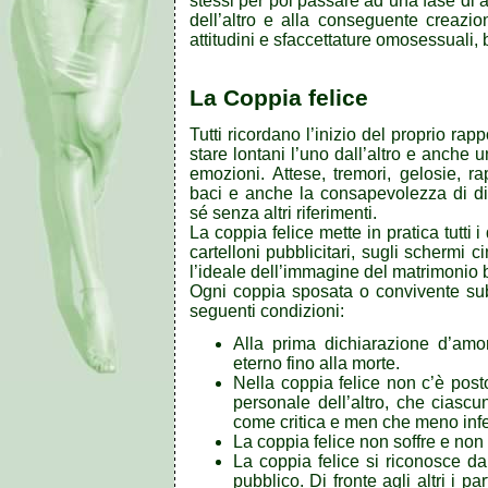
stessi per poi passare ad una fase di a
dell’altro e alla conseguente creazi
attitudini e sfaccettature omosessuali,
La Coppia felice
Tutti ricordano l’inizio del proprio ra
stare lontani l’uno dall’altro e anche 
emozioni. Attese, tremori, gelosie, ra
baci e anche la consapevolezza di div
sé senza altri riferimenti.
La coppia felice mette in pratica tutt
cartelloni pubblicitari, sugli schermi c
l’ideale dell’immagine del matrimonio
Ogni coppia sposata o convivente subi
seguenti condizioni:
Alla prima dichiarazione d’amor
eterno fino alla morte.
Nella coppia felice non c’è pos
personale dell’altro, che ciascu
come critica e men che meno infe
La coppia felice non soffre e non l
La coppia felice si riconosce dal
pubblico. Di fronte agli altri i 