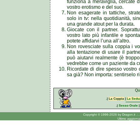
funziona a meraviglia, cercate d
vostro erotismo e del suo.
Non esagerate in tattiche, strat
solo in tv: nella quotidianità, s
una grande atout per la durata.
Giocate con il partner. Sopratt
vostro lato più infantile e spon
potete affidarvi l’una all’altro.
Non rovesciate sulla coppia i vos
alla tentazione di usare il part
può aiutarvi realmente (è troppo
vedrebbe come un paziente da c
Ricordate di dire spesso vostro
sa già? Non importa: sentirselo ri
Qui
.|
La Coppia
|
La Sedu
.|
Sesso Orale
Copyright © 1996-2026 by Dragon.it .:.
Ultimo aggiorn