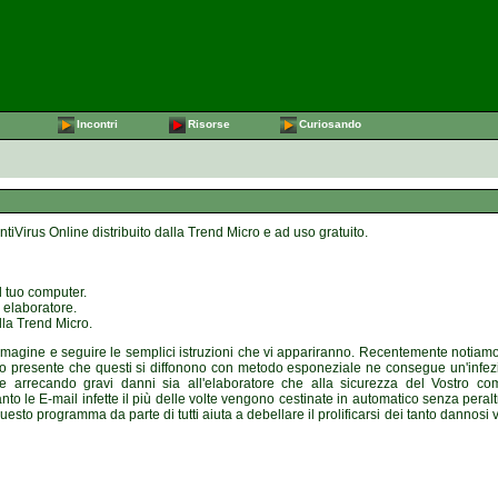
Incontri
Risorse
Curiosando
iVirus Online distribuito dalla Trend Micro e ad uso gratuito.
l tuo computer.
 elaboratore.
lla Trend Micro.
mmagine e seguire le semplici istruzioni che vi appariranno. Recentemente notiamo
uto presente che questi si diffonono con metodo esponeziale ne consegue un'infe
recando gravi danni sia all'elaboratore che alla sicurezza del Vostro com
nto le E-mail infette il più delle volte vengono cestinate in automatico senza pera
esto programma da parte di tutti aiuta a debellare il prolificarsi dei tanto dannosi v