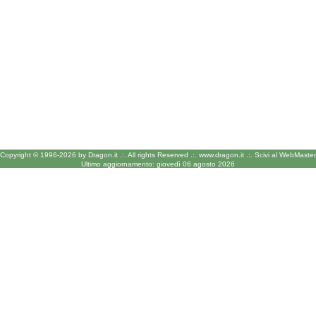
Copyright © 1996-2026 by Dragon.it .:.
All rights Reserved .:.
www.dragon.it
.:.
Scivi al WebMaster
Ultimo aggiornamento: giovedì 06 agosto 2026