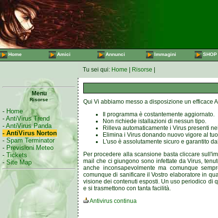
Home
Amici
Annunci
Immagini
SHOP
Tu sei qui:
Home
|
Risorse
|
Menu
Risorse
Qui Vi abbiamo messo a disposizione un efficace Ant
-
Home
Il programma è costantemente aggiornato.
-
AntiVirus Trend
Non richiede istallazioni di nessun tipo.
-
AntiVirus Panda
Rilleva automaticamente i Virus presenti ne
- AntiVirus Norton
Elimina i Virus donando nuovo vigore al tuo
-
Spam Terminator
L'uso è assolutamente sicuro e garantito da
-
Previsioni Meteo
Per procedere alla scansione basta cliccare sull'i
-
Tickets
mail che ci giungono sono infettate da Virus, ten
-
Site Map
anche inconsapevolmente ma comunque sempre ar
comunque di sanificare il Vostro elaboratore in qua
visione dei contenuti esposti. Un uso periodico di qu
e si trasmettono con tanta facilità.
Antivirus continua