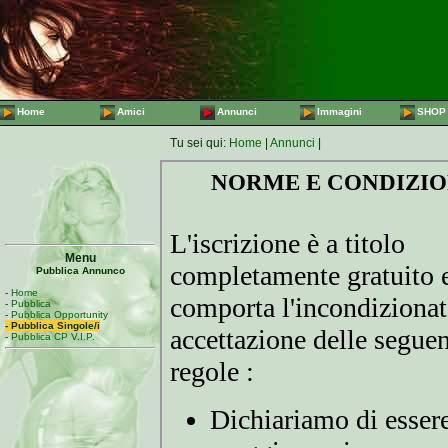
Home
Amici
Annunci
Immagini
SHOP
Tu sei qui:
Home
|
Annunci
|
Menu
Pubblica Annunco
-
Home
-
Pubblica
-
Pubblica Opportunity
- Pubblica Singole/i
-
Pubblica CP V.I.P.