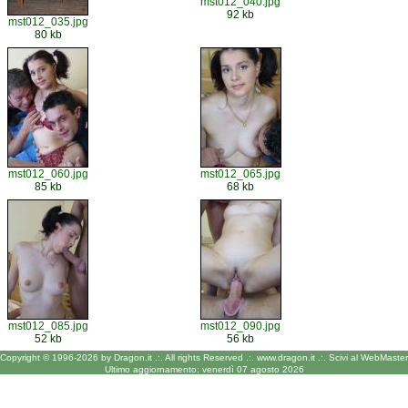
mst012_040.jpg
92 kb
mst012_035.jpg
80 kb
mst012_060.jpg
mst012_065.jpg
85 kb
68 kb
mst012_085.jpg
mst012_090.jpg
52 kb
56 kb
Copyright © 1996-2026 by Dragon.it .:.
All rights Reserved .:.
www.dragon.it
.:.
Scivi al WebMaster
Ultimo aggiornamento: venerdì 07 agosto 2026