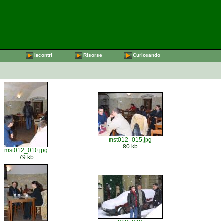
Incontri
Risorse
Curiosando
mst012_015.jpg
80 kb
mst012_010.jpg
79 kb