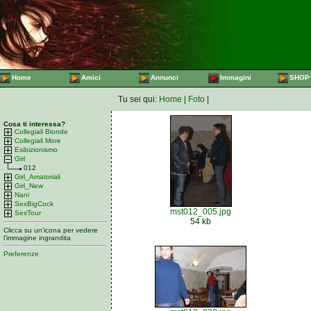
Home
Amici
Annunci
Immagini
SHOP
Tu sei qui:
Home
|
Foto
|
Cosa ti interessa?
Collegiali Bionde
Collegiali More
Esibizionismo
Girl
012
Girl_Amatoriali
Girl_New
Nani
SexBigCock
mst012_005.jpg
SexTour
54 kb
Clicca su un'icona per vedere
l'immagine ingrandita
Preferenze