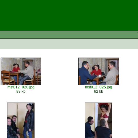
mst012_020.jpg
mst012_025.jpg
89 kb
62 kb