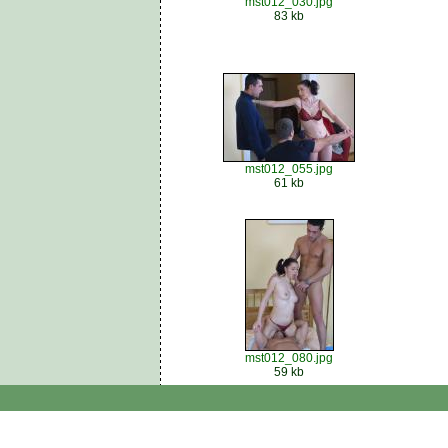
mst012_030.jpg
83 kb
mst012_055.jpg
61 kb
mst012_080.jpg
59 kb