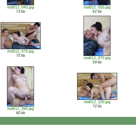
mst012_045.jpg
mst012_050.jpg
73 kb
62 kb
mst012_070.jpg
75 kb
mst012_075.jpg
59 kb
mst012_100.jpg
72 kb
mst012_095.jpg
60 kb