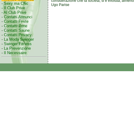
considerazione che la società, si è evoluta, almeno
-
Sexy ma Chic
Ugo Parise
-
Il Club Prive
-
Al Club Prive
-
Contatti Annunci
-
Contatti Feste
-
Contatti Zone
-
Contatti Saune
-
Contatti Privacy
-
La Moda Swinger
-
Swinger Fitness
-
La Prevenzione
-
Il Necessaire