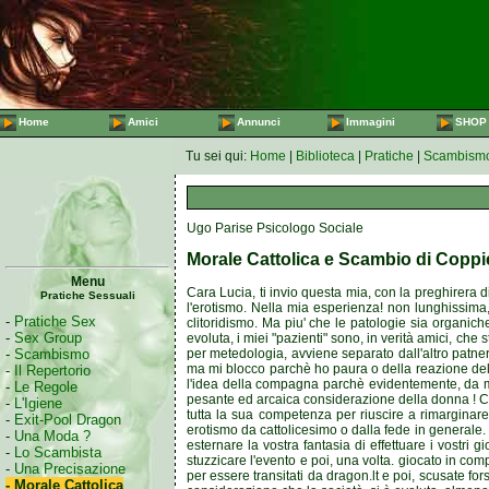
Home
Amici
Annunci
Immagini
SHOP
Tu sei qui:
Home
|
Biblioteca
|
Pratiche
|
Scambism
Ugo Parise Psicologo Sociale
Morale Cattolica e Scambio di Coppi
Menu
Cara Lucia, ti invio questa mia, con la preghirera d
Pratiche Sessuali
l'erotismo. Nella mia esperienza! non lunghissima,
-
Pratiche Sex
clitoridismo. Ma piu' che le patologie sia organic
-
Sex Group
evoluta, i miei "pazienti" sono, in verità amici, ch
per metedologia, avviene separato dall'altro patne
-
Scambismo
ma mi blocco parchè ho paura o della reazione del p
-
Il Repertorio
l'idea della compagna parchè evidentemente, da ma
-
Le Regole
pesante ed arcaica considerazione della donna ! Cap
-
L'Igiene
tutta la sua competenza per riuscire a rimarginar
-
Exit-Pool Dragon
erotismo da cattolicesimo o dalla fede in generale. 
-
Una Moda ?
esternare la vostra fantasia di effettuare i vostri 
-
Lo Scambista
stuzzicare l'evento e poi, una volta. giocato in comp
-
Una Precisazione
per essere transitati da dragon.lt e poi, scusate fo
- Morale Cattolica