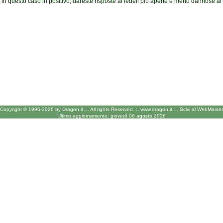
 in questo caso in positivo, dareste risposte ai fedeli più aperte e meno dannose al
Copyright © 1996-2026 by Dragon.it .:.
All rights Reserved .:.
www.dragon.it
.:.
Scivi al WebMaster
Ultimo aggiornamento: giovedì 06 agosto 2026