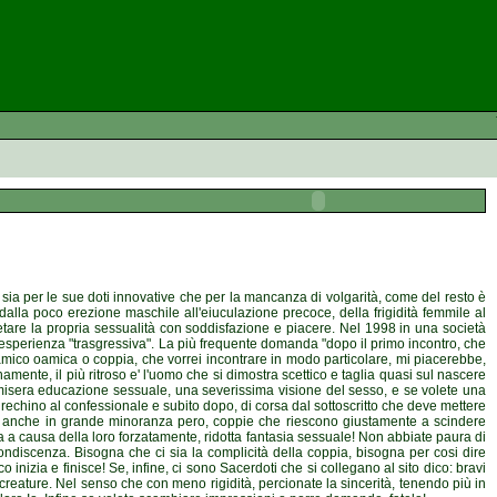
it sia per le sue doti innovative che per la mancanza di volgarità, come del resto è
alla poco erezione maschile all'eiuculazione precoce, della frigidità femmile al
etare la propria sessualità con soddisfazione e piacere. Nel 1998 in una società
na esperienza "trasgressiva". La più frequente domanda "dopo il primo incontro, che
amico oamica o coppia, che vorrei incontrare in modo particolare, mi piacerebbe,
ente, il più ritroso e' l'uomo che si dimostra scettico e taglia quasi sul nascere
 misera educazione sessuale, una severissima visione del sesso, e se volete una
rechino al confessionale e subito dopo, di corsa dal sottoscritto che deve mettere
tono anche in grande minoranza pero, coppie che riescono giustamente a scindere
pia a causa della loro forzatamente, ridotta fantasia sessuale! Non abbiate paura di
'accondiscenza. Bisogna che ci sia la complicità della coppia, bisogna per cosi dire
 inizia e finisce! Se, infine, ci sono Sacerdoti che si collegano al sito dico: bravi
e creature. Nel senso che con meno rigidità, percionate la sincerità, tenendo più in