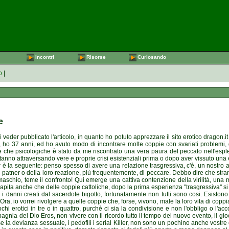
Incontri
Risorse
Curiosando
o
|
e
i veder pubblicato l'articolo, in quanto ho potuto apprezzare il sito erotico dragon.
 ho 37 anni, ed ho avuto modo di incontrare molte coppie con svariati problemi, d
he che psicologiche è stato da me riscontrato una vera paura del peccato nell'espl
e stanno attraversando vere e proprie crisi esistenziali prima o dopo aver vissuto u
r è la seguente: penso spesso di avere una relazione trasgressiva, c'è, un nostro 
atner o della loro reazione, più frequentemente, di peccare. Debbo dire che stranam
schio, teme il confronto! Qui emerge una cattiva contenzione della virilità, una
ita anche che delle coppie cattoliche, dopo la prima esperienza "trasgressiva'' si 
e i danni creati dal sacerdote bigotto, fortunatamente non tutti sono cosi. Esis
Ora, io vorrei rivolgere a quelle coppie che, forse, vivono, male la loro vita di cop
giochi erotici in tre o in quattro, purchè ci sia la condivisione e non l'obbligo o l
agnia del Dio Eros, non vivere con il ricordo tutto il tempo del nuovo evento, il gioco
rse la devianza sessuale, i pedofili i serial Killer, non sono un pochino anche vostr