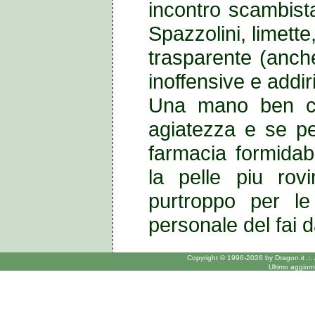
incontro
scambis
Spazzolini, limett
trasparente (anche
inoffensive e addiri
Una mano ben cu
agiatezza e se pe
farmacia formida
la pelle piu rov
purtroppo per l
personale del fai d
Copyright © 1996-2026 by Dragon.it .:.
Ultimo aggior