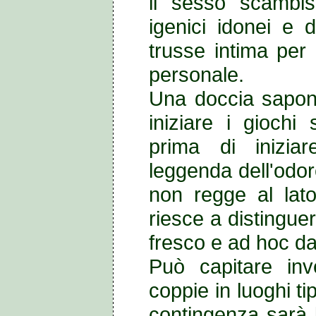
il
sesso scambi
igenici idonei e
trusse intima per l
personale.
Una doccia sapona
iniziare i giochi
prima di iniziar
leggenda dell'odo
non regge al lat
riesce a distingue
fresco e ad hoc da
Può capitare inve
coppie in luoghi ti
contingenza sarà 