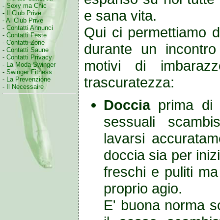
-
Sexy ma Chic
e sana vita.
-
Il Club Prive
-
Al Club Prive
-
Contatti Annunci
Qui ci permettiamo di
-
Contatti Feste
-
Contatti Zone
durante un incontr
-
Contatti Saune
-
Contatti Privacy
motivi di imbara
-
La Moda Swinger
-
Swinger Fitness
trascuratezza:
-
La Prevenzione
-
Il Necessaire
Doccia
prima di 
sessuali scambi
lavarsi accurata
doccia sia per iniz
freschi e puliti m
proprio agio.
E' buona norma sc