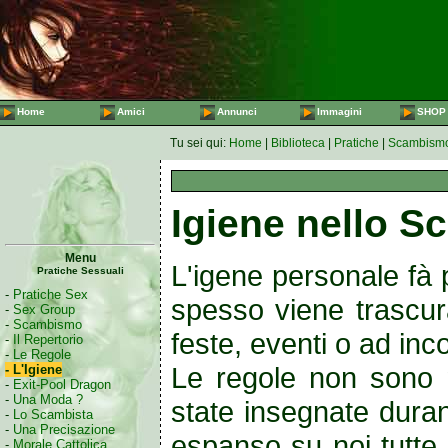
Home
Amici
Annunci
Immagini
SHOP
Tu sei qui:
Home
|
Biblioteca
|
Pratiche
|
Scambism
Igiene nello 
Menu
L'igene personale fà 
Pratiche Sessuali
-
Pratiche Sex
spesso viene trascura
-
Sex Group
-
Scambismo
feste, eventi o ad inco
-
Il Repertorio
-
Le Regole
Le regole non sono 
- L'Igiene
-
Exit-Pool Dragon
-
Una Moda ?
state insegnate duran
-
Lo Scambista
-
Una Precisazione
espanso su noi tutte 
-
Morale Cattolica