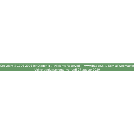
Copyright © 1996-2026 by Dragon.it .:.
All rights Reserved .:.
www.dragon.it
.:.
Scivi al WebMaster
Ultimo aggiornamento: venerdì 07 agosto 2026