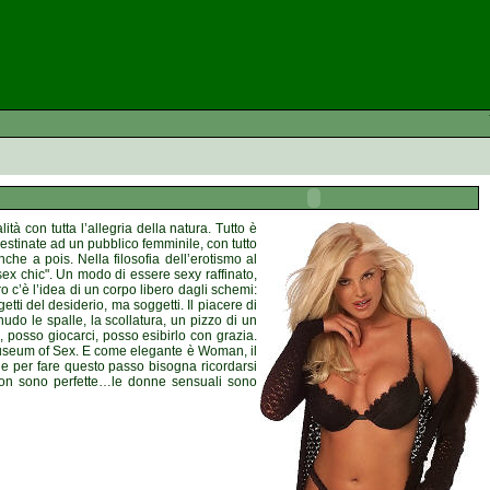
à con tutta l’allegria della natura. Tutto è
stinate ad un pubblico femminile, con tutto
nche a pois. Nella filosofia dell’erotismo al
sex chic". Un modo di essere sexy raffinato,
ro c’è l’idea di un corpo libero dagli schemi:
tti del desiderio, ma soggetti. Il piacere di
do le spalle, la scollatura, un pizzo di un
 posso giocarci, posso esibirlo con grazia.
 Museum of Sex. E come elegante è Woman, il
, e per fare questo passo bisogna ricordarsi
 non sono perfette…le donne sensuali sono