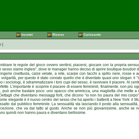
Incontri
Risorse
Curiosando
o
|
iare le regole del gioco ovvero sentirsi, piacersi, giocare con la propria sensualit
e sesso siamo inglesi”, dove le manager hanno deciso di aprire boutique-boudoir de
lingerie civettuola, calze velate, a rete, scarpe con tacchi a spillo nere, rosse e a
volgarità, per questo è stato coniato quello che è diventato quasi uno slogan: il "
o i sociologi, è sdrammatizzare i toni cupi del sesso, è ravvivare il piacere. Al cent
tte. L’importante è scoprire il piacere di essere femminili, finalmente, non più ogge
ndo, può anche bastare poco: uno spacco che ammicca, una maglietta che mette a nu
Dettagli che diventano messaggi forti, che dicono “io non ho paura del mio corpo”,
 Come elegante è il nuovo centro del sesso che ha aperto i battenti a New York: il
salto dal pubblico femminile. La sessualità sta lasciando il posto alla sensualità
percezione, che va dal tatto al gusto. Anche se non più giovanissime, anche se
ano quindi non hanno paura e diventano bellissime.