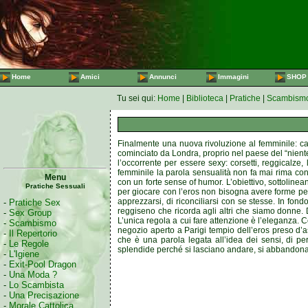
Home
Amici
Annunci
Immagini
SHOP
Tu sei qui:
Home
|
Biblioteca
|
Pratiche
|
Scambism
Finalmente una nuova rivoluzione al femminile: camb
cominciato da Londra, proprio nel paese del “nient
l’occorrente per essere sexy: corsetti, reggicalze, 
femminile la parola sensualità non fa mai rima con 
Menu
con un forte sense of humor. L’obiettivo, sottolinean
Pratiche Sessuali
per giocare con l’eros non bisogna avere forme perfe
apprezzarsi, di riconciliarsi con se stesse. In fo
-
Pratiche Sex
reggiseno che ricorda agli altri che siamo donne. 
-
Sex Group
L’unica regola a cui fare attenzione è l’eleganza.
-
Scambismo
negozio aperto a Parigi tempio dell’eros preso d’as
-
Il Repertorio
che è una parola legata all’idea dei sensi, di 
-
Le Regole
splendide perché si lasciano andare, si abbandon
-
L'Igiene
-
Exit-Pool Dragon
-
Una Moda ?
-
Lo Scambista
-
Una Precisazione
-
Morale Cattolica