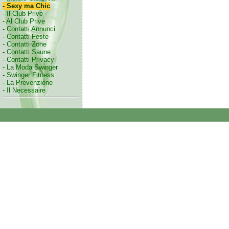
- Sexy ma Chic
-
Il Club Prive
-
Al Club Prive
-
Contatti Annunci
-
Contatti Feste
-
Contatti Zone
-
Contatti Saune
-
Contatti Privacy
-
La Moda Swinger
-
Swinger Fitness
-
La Prevenzione
-
Il Necessaire