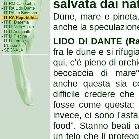
salvata dai nat
-
IT RM Capocotta
-
IT RA Lido Dante
-
IT RA La Bassona
Dune, mare e pineta.
- IT RA Repubblica
-
IT FI Diaterna
anche la speculazio
-
IT LI Nido Aquila
-
IT LI Acquarilli
-
IT LI Piscine
LIDO DI DANTE (R
-
IT LI Tombe
-
L'Essere
fra le dune e si rifugi
-
SEGNALA
qui, c'è pieno di orch
beccaccia di mare".
anche questa sia co
difficile credere che
fosse come questa: s
invece, ci sono l'asf
food". Stanno beati a
un telo che li proteg