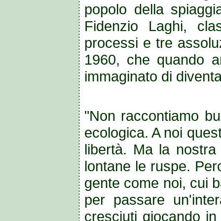
popolo della spiaggia
Fidenzio Laghi, cla
processi e tre assolu
1960, che quando ar
immaginato di diventare 
"Non raccontiamo bug
ecologica. A noi ques
libertà. Ma la nostra
lontane le ruspe. Per
gente come noi, cui b
per passare un'inter
cresciuti giocando in