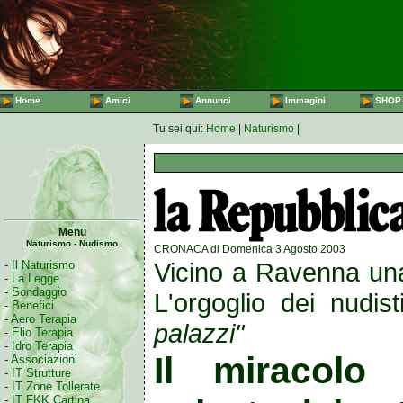
Home
Amici
Annunci
Immagini
SHOP
Tu sei qui:
Home
|
Naturismo
|
Menu
Naturismo - Nudismo
CRONACA di Domenica 3 Agosto 2003
Vicino a Ravenna una 
-
Il Naturismo
-
La Legge
-
Sondaggio
L'orgoglio dei nudist
-
Benefici
-
Aero Terapia
palazzi"
-
Elio Terapia
-
Idro Terapia
Il miracolo
-
Associazioni
-
IT Strutture
-
IT Zone Tollerate
-
IT FKK Cartina